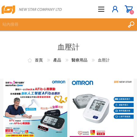
(0)
血壓計
立即登記
登入
首頁
產品
醫療用品
血壓計
願望清單
(0)