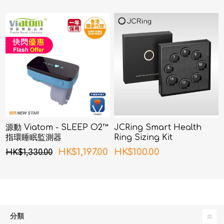
源動 Viatom - SLEEP O2™
JCRing Smart Health
指環睡眠監測器
Ring Sizing Kit
HK$1,197.00
HK$100.00
HK$1,330.00
分類