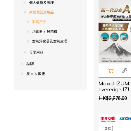
個人健康及護理
NexTren
家居電器及用品
AKOi 雅
家居用品
essGee
消毒器 / 殺菌機
Violife
空氣淨化器及空氣處理
Ultrawa
母嬰用品
Keepstic
品牌
品牌介紹
夏日大優惠
Maxell IZUMI
everedge IZ
系列 6刀片AI
HK$2,978.00
刨 (銀色)