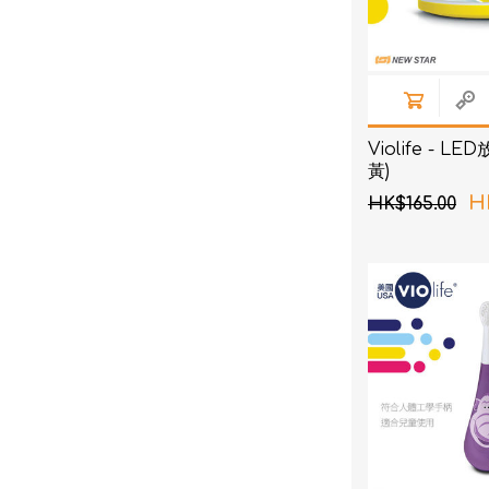
Violife - L
黃)
H
HK$165.00