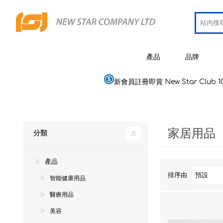
產品
品牌
新會員註冊即賞 New Star Club 1
JCRing
智能健康用品
Omron
醫療用品
家居用品
Maxell
分類
美容
PIP 蓓福
個人健康及護理
產品
Wellue
家居電器及用品
排序由
智能健康用品
AirTam
母嬰用品
醫療用品
Viatom
美容