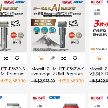
d
血氧儀
手持吸入器
霧化器及吸入器
EMS運動儀
牙刷及牙刷消毒器
佳兒
牙刷及牙刷消毒器
消毒器
Rockee不倒翁兒童牙刷
ve
LED放大化妝鏡
k
Omron 歐姆龍
OM
日記」
Maxell 麥克賽爾
 IZF-E863R-S
Maxell IZUMI IZF-E863W-K
Maxell I
體脂
UMI Premium
everadge IZUMI Premium
V系列 S-
PIP 蓓福
智能感應技術電鬚
系列 6刀片AI智能感應技術電鬚
(黑色)
舒緩
HK$2,680.00
HK$2,680.00
HK$2,978.00
HK$422.0
刨 (黑鎳色)
Wellue
AirTamer 雅達瑪
NexTrend