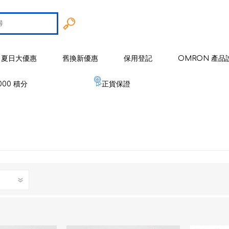
夏日大優惠
舊換新優惠
保用登記
OMRON 產品
000 積分
正貨保證
智能戒指
 歐姆龍
手臂式血壓計
智能健康監察器
血壓計
 麥克賽爾
手腕式血壓計
空氣淨化系列
健康監測器
修剪器 / 修毛器
IZUMI
體重體脂肪測量器
磁理妥磁力貼
血氧儀
電鬚刨系列
健康監察儀
EMS 運動儀
低週波鎮痛按摩器
磁性頸環
血氧儀
體溫計
修剪器 / 修毛器
家居用品
er 雅達瑪
體溫計
嬰兒血氧監測器
睡眠監測器
空氣處理 / 空氣淨化器
消毒器 / 殺菌機
嬰兒監測器
 源動
心電圖監測儀
網眼式霧化器
按摩器
紓緩肌肉鎮痛用品
空氣淨化器及空氣處理
紓緩肌肉鎮痛用品