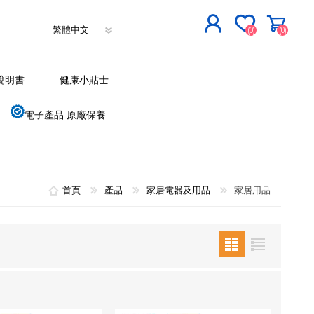
(0)
(0)
立即登記
說明書
健康小貼士
登入
電子產品 原廠保養
首頁
產品
家居電器及用品
家居用品