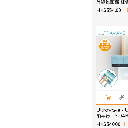
外線殺菌機 紅
H
HK$554.00
Ultrawave -
消毒器 TS-04B
H
HK$540.00