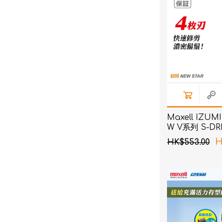
Maxell IZUMI
W V系列 S-D
刨 (白色)
H
HK$553.00