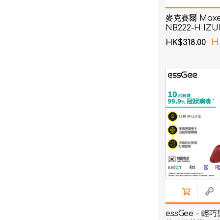
麥克賽爾 Maxell
NB222-H I
機 灰色
H
HK$318.00
essGee - 