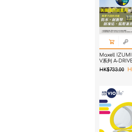
Maxell IZUMI
V系列 A-DRI
(銅色)
H
HK$733.00