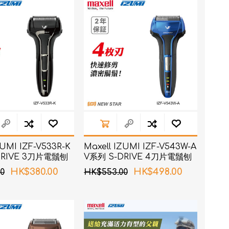
RON connect「血壓
ZUMI IZF-V533R-K
Maxell IZUMI IZF-V543W-A
塑身管理
DRIVE 3刀片電鬚刨
V系列 S-DRIVE 4刀片電鬚刨
(藍色)
疼痛
HK$380.00
HK$498.00
0
HK$553.00