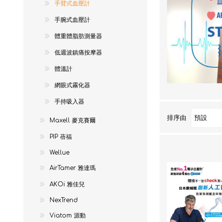
手臂式血壓計
NexTren
手腕式血壓計
AKOi 雅
體重體脂肪測量器
essGee
低週波鎮痛按摩器
Violife
體溫計
Ultrawa
網眼式霧化器
Keepstic
手持吸入器
品牌介紹
排序由
Maxell 麥克賽爾
PIP 蓓福
Wellue
AirTamer 雅達瑪
AKOi 雅佳兒
NexTrend
Viatom 源動