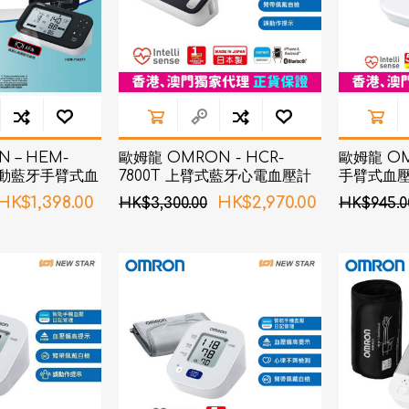
AKOi 雅佳兒
ChoiceMMed 超思
 – HEM-
歐姆龍 OMRON - HCR-
歐姆龍 OMR
房顫動藍牙手臂式血
7800T 上臂式藍牙心電血壓計
手臂式血
HK$1,398.00
HK$2,970.00
HK$3,300.00
HK$945.0