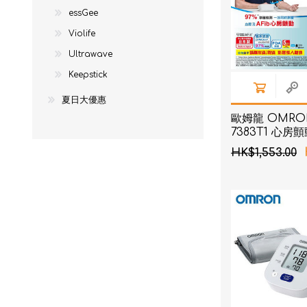
essGee
Violife
Ultrawave
Keepstick
夏日大優惠
歐姆龍 OMRON
7383T1 心
壓計
HK$1,553.00