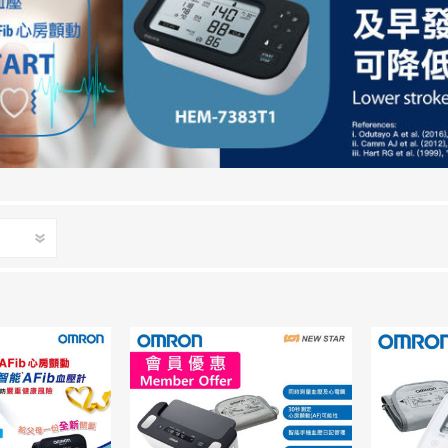
d
血氧儀
手持吸入器
霧化器及吸入器
EMS運動儀
牙刷及牙刷消毒器
佳兒
牙刷及牙刷消毒器
消毒器
Rockee不倒翁兒童牙刷
ve
LED放大化妝鏡
k
Omron 歐姆龍
OM
日記」
Maxell 麥克賽爾
體脂
PIP 蓓福
舒緩
Wellue
AirTamer 雅達瑪
NexTrend