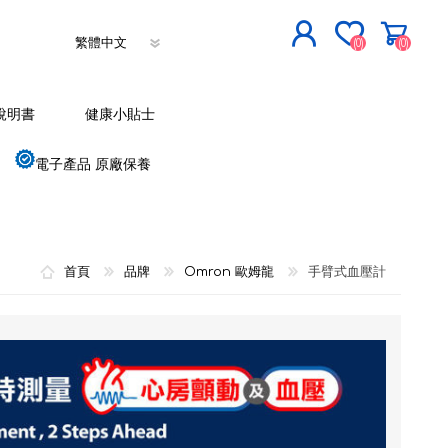
(0)
(0)
立即登記
說明書
健康小貼士
登入
電子產品 原廠保養
首頁
品牌
Omron 歐姆龍
手臂式血壓計