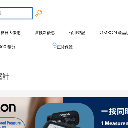
夏日大優惠
舊換新優惠
保用登記
OMRON 產品
000 積分
正貨保證
智能戒指
 歐姆龍
手臂式血壓計
智能健康監察器
血壓計
壓計
 麥克賽爾
手腕式血壓計
空氣淨化系列
健康監測器
修剪器 / 修毛器
IZUMI
體重體脂肪測量器
磁理妥磁力貼
血氧儀
電鬚刨系列
健康監察儀
EMS 運動儀
低週波鎮痛按摩器
磁性頸環
血氧儀
體溫計
修剪器 / 修毛器
家居用品
er 雅達瑪
體溫計
嬰兒血氧監測器
睡眠監測器
空氣處理 / 空氣淨化器
消毒器 / 殺菌機
嬰兒監測器
 源動
心電圖監測儀
網眼式霧化器
按摩器
紓緩肌肉鎮痛用品
空氣淨化器及空氣處理
紓緩肌肉鎮痛用品