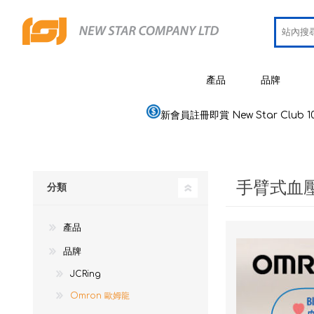
產品
品牌
新會員註冊即賞 New Star Club 1
JCRing
智能健康用品
Omron
醫療用品
手臂式血
Maxell
分類
美容
PIP 蓓福
個人健康及護理
產品
Wellue
家居電器及用品
品牌
AirTam
母嬰用品
JCRing
Omron 歐姆龍
Viatom