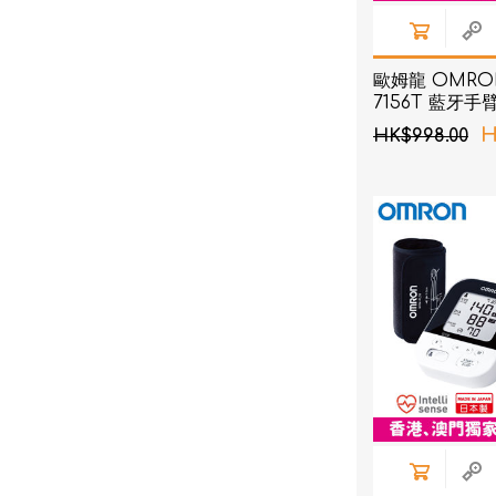
歐姆龍 OMRON
7156T 藍牙
H
HK$998.00