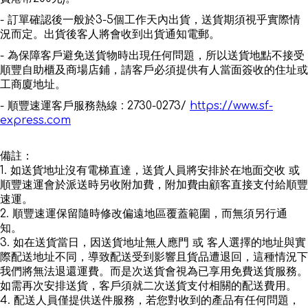
- 訂單確認後一般於3-5個工作天內出貨，送貨期須視乎實際情
況而定。出貨後客人將會收到出貨通知電郵。
- 為保障客戶避免送貨物時出現任何問題，所以送貨地點不接受
順豐自助櫃及商場店鋪，請客戶必須提供有人當面簽收的住址或
工商廈地址。
- 順豐速運客戶服務熱線 : 2730-0273/
https://www.sf-
express.com
備註：
1. 如送貨地址沒有電梯直達，送貨人員將安排於在地面交收 或
順豐速運會於派送時另收附加費，附加費由顧客直接支付給順豐
速運。
2. 順豐速運保留隨時修改偏遠地區覆蓋範圍，而無須另行通
知。
3. 如在送貨當日，因送貨地址無人應門 或 客人選擇的地址與實
際配送地址不同，導致配送受到影響且貨品遭退回，這種情況下
我們將無法退還運費。而是次送貨會視為已享用免費送貨服務。
如需再次安排送貨，客戶須就二次送貨支付相關的配送費用。
4. 配送人員僅提供送件服務，若您對收到的產品有任何問題，