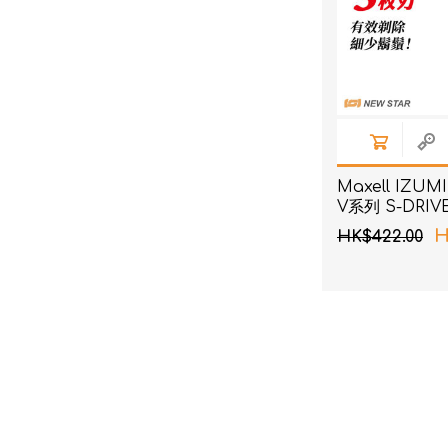
Maxell IZUMI
V系列 S-DRI
(黑色)
H
HK$422.00