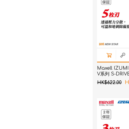
Maxell IZUMI
V系列 S-DRI
(紅色)
H
HK$622.00