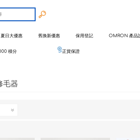
夏日大優惠
舊換新優惠
保用登記
OMRON 產品
000 積分
正貨保證
智能戒指
 歐姆龍
手臂式血壓計
智能健康監察器
血壓計
 修毛器
 麥克賽爾
手腕式血壓計
空氣淨化系列
健康監測器
修剪器 / 修毛器
IZUMI
體重體脂肪測量器
磁理妥磁力貼
血氧儀
電鬚刨系列
健康監察儀
EMS 運動儀
低週波鎮痛按摩器
磁性頸環
血氧儀
體溫計
修剪器 / 修毛器
家居用品
er 雅達瑪
體溫計
嬰兒血氧監測器
睡眠監測器
空氣處理 / 空氣淨化器
消毒器 / 殺菌機
嬰兒監測器
 源動
心電圖監測儀
網眼式霧化器
按摩器
紓緩肌肉鎮痛用品
空氣淨化器及空氣處理
紓緩肌肉鎮痛用品