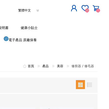
(0)
(0)
立即登記
說明書
健康小貼士
登入
電子產品 原廠保養
首頁
產品
美容
修剪器 / 修毛器