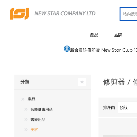
產品
品牌
新會員註冊即賞 New Star Club 1
JCRing
智能健康用品
Omron
醫療用品
修剪器 /
Maxell
分類
美容
PIP 蓓福
個人健康及護理
產品
Wellue
家居電器及用品
排序由
智能健康用品
AirTam
母嬰用品
醫療用品
Viatom
美容