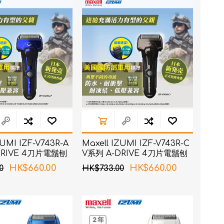
RON connect「血壓
ZUMI IZF-V743R-A
Maxell IZUMI IZF-V743R-C
塑身管理
DRIVE 4刀片電鬚刨
V系列 A-DRIVE 4刀片電鬚刨
(銅色)
疼痛
HK$660.00
HK$660.00
0
HK$733.00