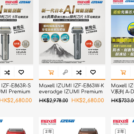
d
血氧儀
手持吸入器
霧化器及吸入器
EMS運動儀
牙刷及牙刷消毒器
佳兒
牙刷及牙刷消毒器
消毒器
Rockee不倒翁兒童牙刷
ve
LED放大化妝鏡
k
Omron 歐姆龍
OM
日記」
Maxell 麥克賽爾
 IZF-E863R-S
Maxell IZUMI IZF-E863W-K
Maxell I
體脂
UMI Premium
everadge IZUMI Premium
V系列 A-
PIP 蓓福
智能感應技術電鬚
系列 6刀片AI智能感應技術電鬚
(深海藍色)
舒緩
HK$2,680.00
HK$2,680.00
HK$2,978.00
HK$733.0
刨 (黑鎳色)
Wellue
AirTamer 雅達瑪
NexTrend