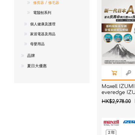
修剪器 / 修毛器
NexTren
電鬚刨系列
AKOi 雅
個人健康及護理
essGee
家居電器及用品
Violife
母嬰用品
Ultrawa
品牌
Keepstic
夏日大優惠
品牌介紹
Maxell IZUMI
everedge IZ
系列 6刀片AI
HK$2,978.00
刨 (銀色)