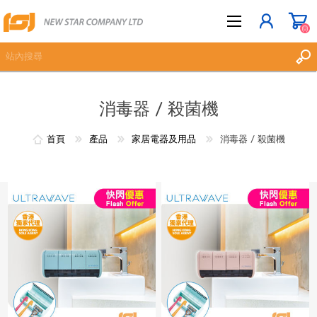
(0)
消毒器 / 殺菌機
立即登記
登入
首頁
產品
家居電器及用品
消毒器 / 殺菌機
願望清單
(0)