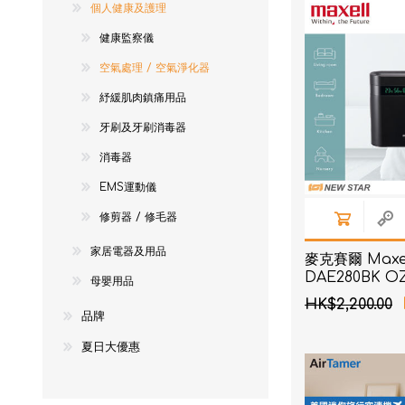
個人健康及護理
NexTren
健康監察儀
AKOi 雅
空氣處理 / 空氣淨化器
essGee
紓緩肌肉鎮痛用品
Violife
牙刷及牙刷消毒器
Ultrawa
消毒器
Keepstic
EMS運動儀
品牌介紹
修剪器 / 修毛器
家居電器及用品
麥克賽爾 Maxel
DAE280BK 
母嬰用品
AERO+ 除菌
HK$2,200.00
品牌
夏日大優惠