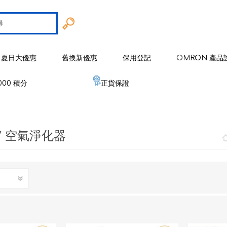
夏日大優惠
舊換新優惠
保用登記
OMRON 產品
000 積分
正貨保證
智能戒指
 歐姆龍
手臂式血壓計
智能健康監察器
血壓計
/ 空氣淨化器
 麥克賽爾
手腕式血壓計
空氣淨化系列
健康監測器
修剪器 / 修毛器
IZUMI
體重體脂肪測量器
磁理妥磁力貼
血氧儀
電鬚刨系列
健康監察儀
EMS 運動儀
低週波鎮痛按摩器
磁性頸環
血氧儀
體溫計
修剪器 / 修毛器
家居用品
er 雅達瑪
體溫計
嬰兒血氧監測器
睡眠監測器
空氣處理 / 空氣淨化器
消毒器 / 殺菌機
嬰兒監測器
 源動
心電圖監測儀
網眼式霧化器
按摩器
紓緩肌肉鎮痛用品
空氣淨化器及空氣處理
紓緩肌肉鎮痛用品