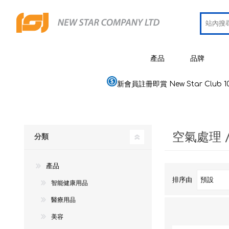
產品
品牌
新會員註冊即賞 New Star Club 1
JCRing
智能健康用品
Omron
醫療用品
空氣處理 
Maxell
分類
美容
PIP 蓓福
個人健康及護理
產品
Wellue
家居電器及用品
排序由
智能健康用品
AirTam
母嬰用品
醫療用品
Viatom
美容