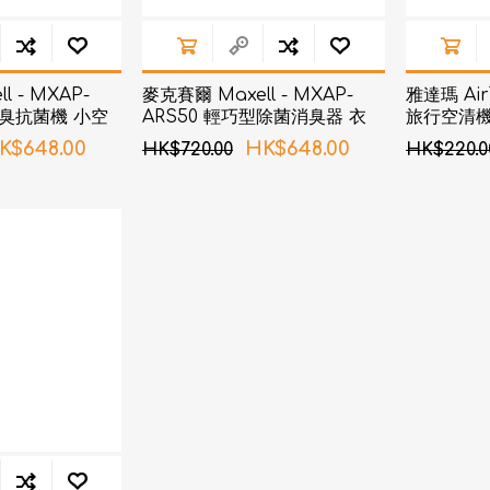
l - MXAP-
麥克賽爾 Maxell - MXAP-
雅達瑪 Air
除臭抗菌機 小空
ARS50 輕巧型除菌消臭器 衣
旅行空清機
類、鞋用
淨化器) A
K$648.00
HK$648.00
HK$720.00
HK$220.0