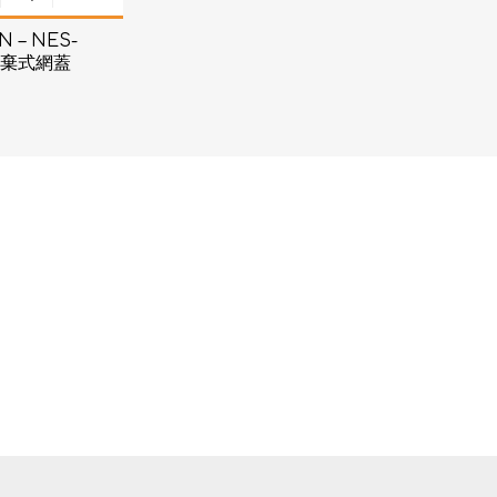
 – NES-
 拋棄式網蓋