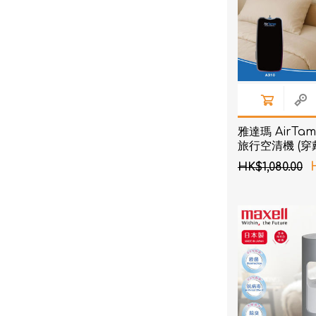
雅達瑪 AirTam
旅行空清機 (
清淨機) A310 -
HK$1,080.00