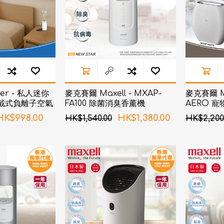
er - 私人迷你
麥克賽爾 Maxell - MXAP-
麥克賽爾 Ma
穿戴式負離子空氣
FA100 除菌消臭香薰機
AERO 
 黑色
清新機 MX
HK$998.00
HK$1,380.00
HK$1,540.00
HK$2,200