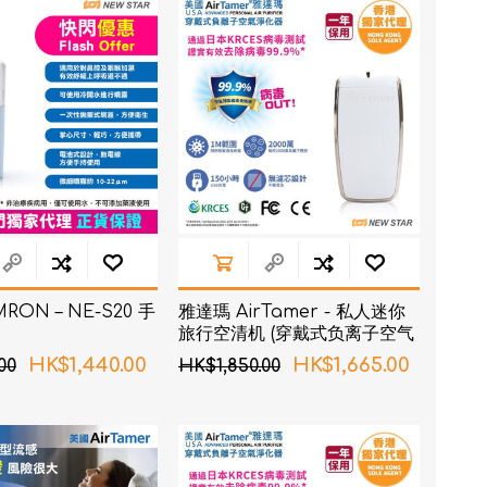
RON connect「血壓
ON – NE-S20 手
雅達瑪 AirTamer - 私人迷你
塑身管理
旅行空清机 (穿戴式负离子空气
净化器) A320 - 白色
疼痛
HK$1,440.00
HK$1,665.00
00
HK$1,850.00