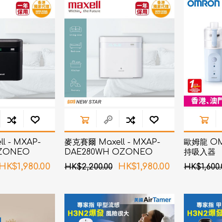
d
血氧儀
手持吸入器
霧化器及吸入器
EMS運動儀
牙刷及牙刷消毒器
佳兒
牙刷及牙刷消毒器
消毒器
Rockee不倒翁兒童牙刷
ve
LED放大化妝鏡
k
Omron 歐姆龍
OM
日記」
Maxell 麥克賽爾
l - MXAP-
麥克賽爾 Maxell - MXAP-
歐姆龍 OMR
體脂
OZONEO
DAE280WH OZONEO
持吸入器
PIP 蓓福
消臭機 黑色
AERO+ 除菌消臭機 白色
舒緩
HK$1,980.00
HK$1,980.00
HK$2,200.00
HK$1,600.
Wellue
AirTamer 雅達瑪
NexTrend