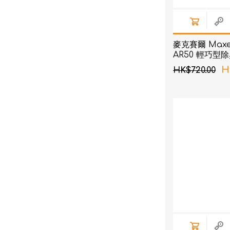
麥克賽爾 Maxel
AR50 輕巧型
間用
H
HK$720.00