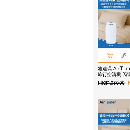
雅達瑪 AirTam
旅行空清機 (
淨化器) A310 -
HK$1,080.00