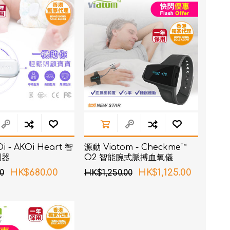
RON connect「血壓
 - AKOi Heart 智
源動 Viatom - Checkme™
塑身管理
測器
O2 智能腕式脈搏血氧儀
疼痛
HK$680.00
HK$1,125.00
0
HK$1,250.00