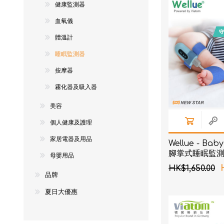
健康監測器
NexTren
血氧儀
AKOi 雅
體溫計
essGee
睡眠監測器
Violife
按摩器
Ultrawa
霧化器及吸入器
Keepstic
美容
品牌介紹
個人健康及護理
家居電器及用品
Wellue - B
腳掌式睡眠監
母嬰用品
HK$1,650.00
品牌
夏日大優惠