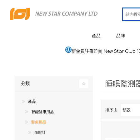
產品
品牌
新會員註冊即賞 New Star Club 1
JCRing
智能健康用品
Omron
醫療用品
睡眠監測
Maxell
分類
美容
PIP 蓓福
個人健康及護理
產品
Wellue
家居電器及用品
排序由
智能健康用品
AirTam
母嬰用品
醫療用品
Viatom
血壓計