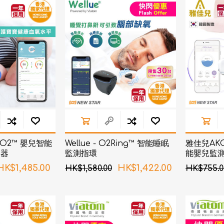
d
血氧儀
手持吸入器
霧化器及吸入器
EMS運動儀
牙刷及牙刷消毒器
佳兒
牙刷及牙刷消毒器
消毒器
Rockee不倒翁兒童牙刷
ve
LED放大化妝鏡
k
Omron 歐姆龍
OM
日記」
Maxell 麥克賽爾
abyO2™ 嬰兒智能
Wellue - O2Ring™ 智能睡眠
雅佳兒AKOi
體脂
測器
監測指環
能嬰兒監
PIP 蓓福
舒緩
HK$1,485.00
HK$1,422.00
HK$1,580.00
HK$755.0
Wellue
AirTamer 雅達瑪
NexTrend