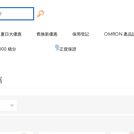
夏日大優惠
舊換新優惠
保用登記
OMRON 產品
000 積分
正貨保證
智能戒指
 歐姆龍
手臂式血壓計
智能健康監察器
血壓計
器
 麥克賽爾
手腕式血壓計
空氣淨化系列
健康監測器
修剪器 / 修毛器
IZUMI
體重體脂肪測量器
磁理妥磁力貼
血氧儀
電鬚刨系列
健康監察儀
EMS 運動儀
低週波鎮痛按摩器
磁性頸環
血氧儀
體溫計
修剪器 / 修毛器
家居用品
er 雅達瑪
體溫計
嬰兒血氧監測器
睡眠監測器
空氣處理 / 空氣淨化器
消毒器 / 殺菌機
嬰兒監測器
 源動
心電圖監測儀
網眼式霧化器
按摩器
紓緩肌肉鎮痛用品
空氣淨化器及空氣處理
紓緩肌肉鎮痛用品