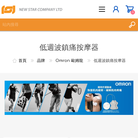
(0)
低週波鎮痛按摩器
立即登記
登入
首頁
品牌
Omron 歐姆龍
低週波鎮痛按摩器
願望清單
(0)