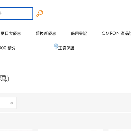
夏日大優惠
舊換新優惠
保用登記
OMRON 產品
000 積分
正貨保證
智能戒指
 歐姆龍
手臂式血壓計
智能健康監察器
血壓計
源動
 麥克賽爾
手腕式血壓計
空氣淨化系列
健康監測器
修剪器 / 修毛器
IZUMI
體重體脂肪測量器
磁理妥磁力貼
血氧儀
電鬚刨系列
健康監察儀
EMS 運動儀
低週波鎮痛按摩器
磁性頸環
血氧儀
體溫計
修剪器 / 修毛器
家居用品
er 雅達瑪
體溫計
嬰兒血氧監測器
睡眠監測器
空氣處理 / 空氣淨化器
消毒器 / 殺菌機
嬰兒監測器
 源動
心電圖監測儀
網眼式霧化器
按摩器
紓緩肌肉鎮痛用品
空氣淨化器及空氣處理
紓緩肌肉鎮痛用品