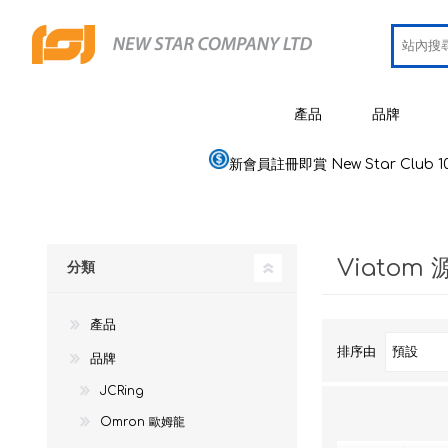
產品
品牌
新會員註冊即賞 New Star Club 1
JCRing
智能健康用品
Omron
醫療用品
Viatom 
Maxell
分類
美容
PIP 蓓福
個人健康及護理
產品
Wellue
家居電器及用品
排序由
品牌
AirTam
母嬰用品
JCRing
Omron 歐姆龍
Viatom