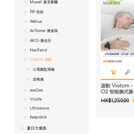
Maxell 麥克賽爾
NexTren
PIP 蓓福
AKOi 雅
Wellue
essGee
AirTamer 雅達瑪
Violife
AKOi 雅佳兒
Ultrawa
NexTrend
Keepstic
Viatom 源動
心電圖監測儀
品牌介紹
血氧儀
源動 Viatom -
essGee
O2 智能腕式
Violife
HK$1,250.00
Ultrawave
Keepstick
夏日大優惠