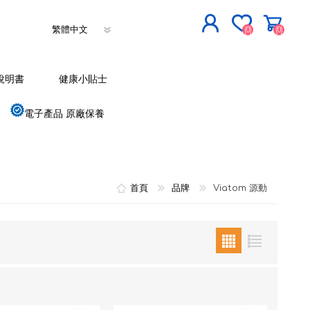
(0)
(0)
立即登記
說明書
健康小貼士
登入
電子產品 原廠保養
首頁
品牌
Viatom 源動