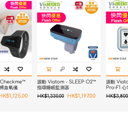
d
血氧儀
手持吸入器
霧化器及吸入器
EMS運動儀
牙刷及牙刷消毒器
佳兒
牙刷及牙刷消毒器
消毒器
Rockee不倒翁兒童牙刷
ve
LED放大化妝鏡
k
Omron 歐姆龍
OM
日記」
Maxell 麥克賽爾
 Checkme™
源動 Viatom - SLEEP O2™
源動 Viat
體脂
脈搏血氧儀
指環睡眠監測器
Pro-F1
PIP 蓓福
舒緩
HK$1,125.00
HK$1,197.00
HK$1,330.00
HK$3,800
Wellue
AirTamer 雅達瑪
NexTrend