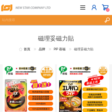
(0)
磁理妥磁力貼
立即登記
登入
首頁
品牌
PIP 蓓福
磁理妥磁力貼
願望清單
(0)