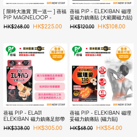
[ 限時大激賞 買一送一 ] 蓓福
蓓福 PIP - ELEKIBAN 磁理
PIP MAGNELOOP -
妥磁力鎮痛貼 (大範圍磁力貼)
PML157 日本健康磁性鎮痛
80MT 6片裝
HK$225.00
HK$108.00
HK$268.00
HK$120.00
頸環 EX(加強版) 黑色 45cm
(新舊包裝隨機發貨)
蓓福 PIP - ELA01
蓓福 PIP - ELEKIBAN 磁理
ELEKIBAN 磁力鎮痛足部帶
妥磁力鎮痛貼 (磁力貼)
(新舊包裝隨機發貨)
130MT 12粒
HK$305.00
HK$54.00
HK$338.00
HK$68.00