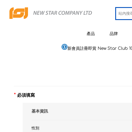
產品
品牌
新會員註冊即賞 New Star Club 1
JCRing
智能健康用品
Omron
醫療用品
Maxell
美容
PIP 蓓福
個人健康及護理
*
必須填寫
Wellue
家居電器及用品
基本資訊
AirTam
母嬰用品
Viatom
性別: