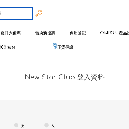
夏日大優惠
舊換新優惠
保用登記
OMRON 產品
000 積分
正貨保證
智能戒指
 歐姆龍
手臂式血壓計
智能健康監察器
血壓計
New Star Club 登入資料
 麥克賽爾
手腕式血壓計
空氣淨化系列
健康監測器
修剪器 / 修毛器
IZUMI
體重體脂肪測量器
磁理妥磁力貼
血氧儀
電鬚刨系列
健康監察儀
EMS 運動儀
低週波鎮痛按摩器
磁性頸環
血氧儀
體溫計
修剪器 / 修毛器
家居用品
er 雅達瑪
體溫計
嬰兒血氧監測器
睡眠監測器
空氣處理 / 空氣淨化器
消毒器 / 殺菌機
嬰兒監測器
 源動
心電圖監測儀
網眼式霧化器
按摩器
紓緩肌肉鎮痛用品
空氣淨化器及空氣處理
紓緩肌肉鎮痛用品
男
女