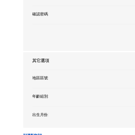
確認密碼:
其它選項
地區區號:
年齡組別:
出生月份: