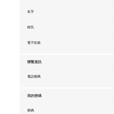
NexTren
名字:
AKOi 雅
essGee
姓氏:
Violife
Ultrawa
電子信箱:
Keepstic
品牌介紹
聯繫資訊
電話號碼:
我的密碼
密碼: