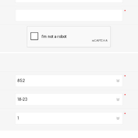
AKOi 雅佳兒
*
ChoiceMMed 超思
*
*
*