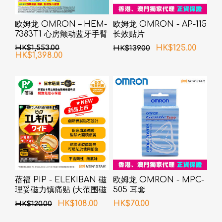
欧姆龙 OMRON – HEM-
欧姆龙 OMRON - AP-115
7383T1 心房颤动蓝牙手臂
长效贴片
式血压计
HK$1,553.00
HK$125.00
HK$139.00
HK$1,398.00
蓓福 PIP - ELEKIBAN 磁
欧姆龙 OMRON - MPC-
理妥磁力镇痛贴 (大范围磁
505 耳套
力贴) 80MT 6片装
HK$108.00
HK$70.00
HK$120.00