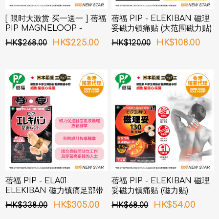
[ 限时大激赏 买一送一 ] 蓓福
蓓福 PIP - ELEKIBAN 磁理
PIP MAGNELOOP -
妥磁力镇痛贴 (大范围磁力贴)
PML157 日本健康磁性镇痛
80MT 6片装
HK$225.00
HK$108.00
HK$268.00
HK$120.00
颈环 EX (加强版）黑色
45cm (新旧包装随机发货)
蓓福 PIP - ELA01
蓓福 PIP - ELEKIBAN 磁理
ELEKIBAN 磁力镇痛足部带
妥磁力镇痛贴 (磁力贴)
(新旧包装随机发货)
130MT 12粒
HK$305.00
HK$54.00
HK$338.00
HK$68.00