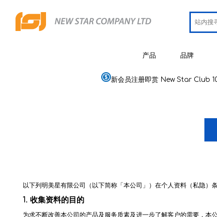
产品
品牌
新会员注册即赏 New Star Club 1
JCRing
智能健康用品
Omron
医疗用品
Maxell
美容
PIP 蓓福
个人健康及护理
Wellue
家居电器及用品
以下列明美星有限公司（以下简称「本公司」）在个人资料（私隐）
AirTam
母婴用品
1.
收集资料的目的
Viatom
为求不断改善本公司的产品及服务质素及进一步了解客户的需要，本