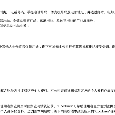
AKOi 雅佳儿
、地址、电话号码、手提电话号码、传真机号码及电邮地址，并透过邮寄、电邮
ChoiceMMed 超思
器用品、保健及美容产品、家庭用品、及运动用品的产品及服务；
闻信息及礼品兑换；
人士作直接促销用途，阁下可通知本公司行使其选择权拒绝接受促销。阁下可电邮至ne
授权之职员方可读取这些个人资料。本公司亦保证职员对客户的个人资料作高度
取使用者浏览网页时的浏览习惯及记录。"Cookies"可帮助使用者更方便浏览网
身份的资料。当浏览本网站时，阁下同意按照本政策所示的"Cookies"使用