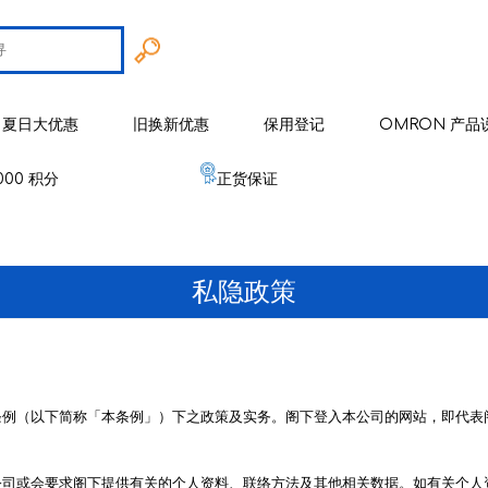
夏日大优惠
旧换新优惠
保用登记
OMRON 产品
000 积分
正货保证
智能戒指
 欧姆龙
手臂式血压计
智能健康监察器
血压计
私隐政策
 麦克赛尔
手腕式血压计
空气净化系列
健康监测器
修剪器 / 修毛器
IZUMI
体重体脂肪测量器
磁理妥磁力贴
血氧仪
电须刨系列
健康监察仪
EMS 运动仪
低周波镇痛按摩器
磁性颈环
血氧仪
体温计
修剪器 / 修毛器
家居用品
条例（以下简称「本条例」）下之政策及实务。阁下登入本公司的网站，即代表
er 雅达玛
体温计
婴儿血氧监测器
睡眠监测器
空气处理/ 空气净化器
消毒器 / 杀菌机
婴儿监测器
 源动
心电图监测仪
网眼式雾化器
按摩器
纾缓肌肉镇痛用品
空气净化器及空气处理
纾缓肌肉镇痛用品
公司或会要求阁下提供有关的个人资料、联络方法及其他相关数据。如有关个人