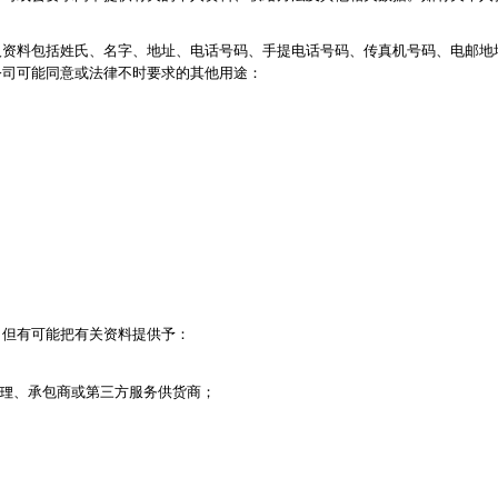
d
血氧仪
手持吸入器
雾化器及吸入器
EMS运动仪
牙刷及牙刷消毒器
人资料包括姓氏、名字、地址、电话号码、手提电话号码、传真机号码、电邮地
佳儿
牙刷及牙刷消毒器
公司可能同意或法律不时要求的其他用途：
消毒器
Rockee不倒翁儿童牙刷
ve
LED放大化妆镜
k
Omron 欧姆龙
OM
日记」
Maxell 麦克赛尔
体脂
，但有可能把有关资料提供予：
PIP 蓓福
舒缓
理、承包商或第三方服务供货商；
Wellue
AirTamer 雅达玛
NextTrend