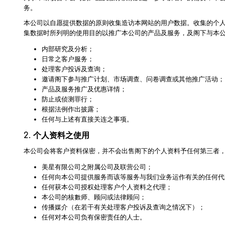
NexTren
务。
本公司以自愿提供数据的原则收集造访本网站的用户数据。收集的个
AKOi 雅
集数据时所列明的使用目的以推广本公司的产品及服务，及阁下与本
essGee
内部研究及分析；
日常之客户服务；
Violife
处理客户投诉及查询；
邀请阁下参与推广计划、市场调查、问卷调查或其他推广活动；
Ultrawa
产品及服务推广及优惠详情；
Keepstic
防止或侦测罪行；
根据法例作出披露；
品牌介紹
任何与上述有直接关连之事项。
2.
个人资料之使用
本公司会将客户资料保密，并不会出售阁下的个人资料予任何第三者
美星有限公司之附属公司及联营公司；
任何向本公司提供服务而该等服务与我们业务运作有关的任何代
任何获本公司授权处理客户个人资料之代理；
本公司的核數师、顾问或法律顾问；
传播媒介（在若干有关处理客户投诉及查询之情况下）；
任何对本公司负有保密责任的人士。