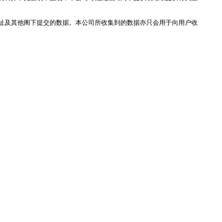
址及其他阁下提交的数据。本公司所收集到的数据亦只会用于向用户收
RON connect「血压
塑身管理
疼痛