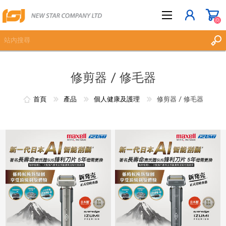
(0)
修剪器 / 修毛器
立即登記
登入
首頁
產品
個人健康及護理
修剪器 / 修毛器
願望清單
(0)