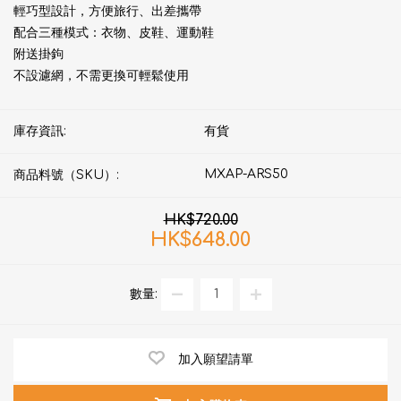
輕巧型設計，方便旅行、出差攜帶
配合三種模式：衣物、皮鞋、運動鞋
附送掛鉤
不設濾網，不需更換可輕鬆使用
庫存資訊:
有貨
MXAP-ARS50
商品料號（SKU）:
HK$720.00
HK$648.00
數量:
加入願望請單