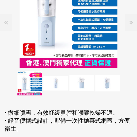
• 微細噴霧，有效紓緩鼻腔和喉嚨乾燥不適。
• 靜音便攜式設計，配備一次性拋棄式網蓋，方便
衛生。