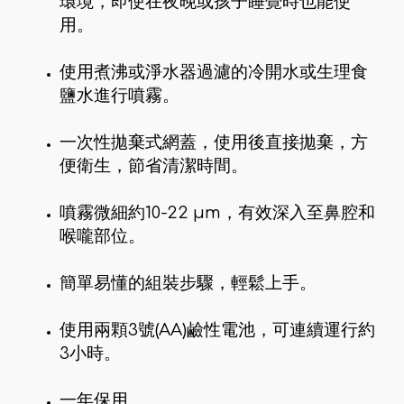
環境，即使在夜晚或孩子睡覺時也能使
用。
使用煮沸或淨水器過濾的冷開水或生理食
鹽水進行噴霧。
一次性拋棄式網蓋，使用後直接拋棄，方
便衛生，節省清潔時間。
噴霧微細約10-22 µm，有效深入至鼻腔和
喉嚨部位。
簡單易懂的組裝步驟，輕鬆上手。
使用兩顆3號(AA)鹼性電池，可連續運行約
3小時。
一年保用