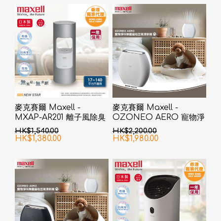
麥克賽爾 Maxell -
麥克賽爾 Maxell -
MXAP-AR201 離子風除臭
OZONEO AERO 寵物淨
抗菌機 銀色
味除菌座枱空氣清新機
HK$1,540.00
HK$2,200.00
MXAP-AE270 白色
HK$1,380.00
HK$1,980.00