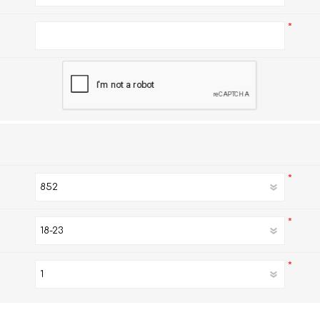
AKOi 雅佳儿
*
ChoiceMMed 超思
*
*
*