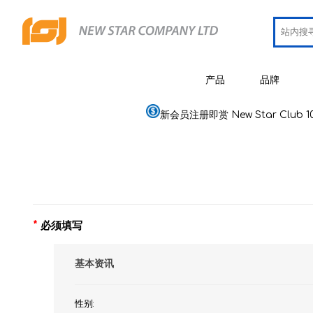
产品
品牌
新会员注册即赏 New Star Club 1
JCRing
智能健康用品
Omron
医疗用品
Maxell
美容
PIP 蓓福
个人健康及护理
*
必须填写
Wellue
家居电器及用品
基本资讯
AirTam
母婴用品
Viatom
性别: