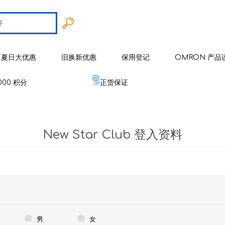
夏日大优惠
旧换新优惠
保用登记
OMRON 产品
000 积分
正货保证
智能戒指
 欧姆龙
手臂式血压计
智能健康监察器
血压计
New Star Club 登入资料
 麦克赛尔
手腕式血压计
空气净化系列
健康监测器
修剪器 / 修毛器
IZUMI
体重体脂肪测量器
磁理妥磁力贴
血氧仪
电须刨系列
健康监察仪
EMS 运动仪
低周波镇痛按摩器
磁性颈环
血氧仪
体温计
修剪器 / 修毛器
家居用品
er 雅达玛
体温计
婴儿血氧监测器
睡眠监测器
空气处理/ 空气净化器
消毒器 / 杀菌机
婴儿监测器
 源动
心电图监测仪
网眼式雾化器
按摩器
纾缓肌肉镇痛用品
空气净化器及空气处理
纾缓肌肉镇痛用品
男
女