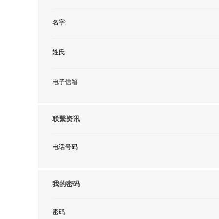
NexTren
名字:
AKOi 雅
essGee
姓氏:
Violife
Ultrawa
电子信箱:
Keepstic
品牌介紹
联繫资讯
电话号码:
我的密码
密码: