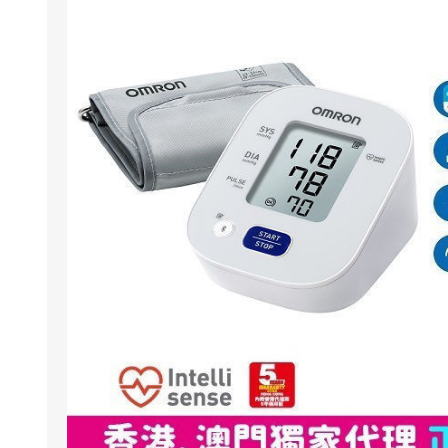
NexTren
AKOi 雅
essGee
Violife
Ultrawa
Keepstic
品牌介紹