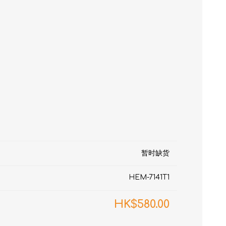
RON connect「血压
塑身管理
暂时缺货
疼痛
HEM-7141T1
HK$580.00