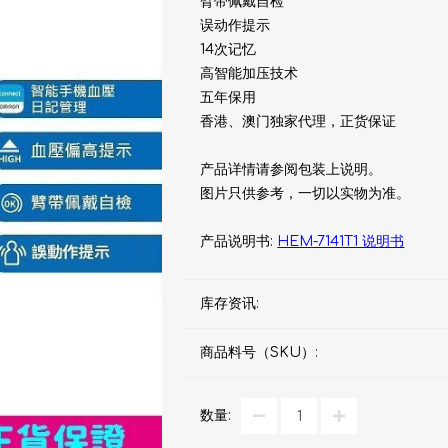
臂带佩戴自检
d
血氧仪
手持吸入器
雾化器及吸入器
EMS运动仪
牙刷及牙刷消毒器
误动作提示
14次记忆
佳儿
牙刷及牙刷消毒器
高智能加压技术
五年保用
消毒器
香港、澳门独家代理，正货保证
Rockee不倒翁儿童牙刷
ve
LED放大化妆镜
产品详情请参阅包装上说明。
图片只供参考，一切以实物为准。
k
Omron 欧姆龙
OM
产品说明书:
HEM-7141T1 说明书
日记」
Maxell 麦克赛尔
体脂
库存资讯:
PIP 蓓福
舒缓
Wellue
商品料号（SKU）:
AirTamer 雅达玛
数量:
NextTrend