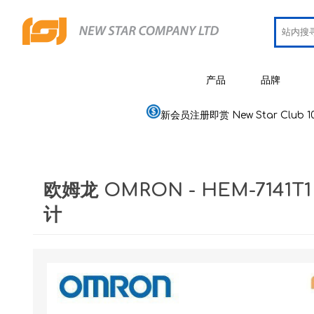
产品
品牌
新会员注册即赏 New Star Club 1
JCRing
智能健康用品
Omron
医疗用品
欧姆龙 OMRON - HEM-7141
Maxell
美容
计
PIP 蓓福
个人健康及护理
Wellue
家居电器及用品
AirTam
母婴用品
Viatom